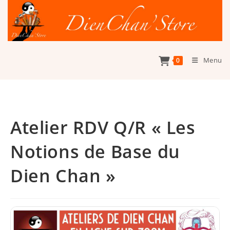
Skip
to
content
Menu
0
Atelier RDV Q/R « Les
Notions de Base du
Dien Chan »