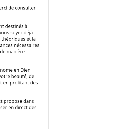
rci de consulter
nt destinés à
 vous soyez déjà
 théoriques et la
sances nécessaires
i de manière
tonome en Dien
votre beauté, de
t en profitant des
est proposé dans
oser en direct des