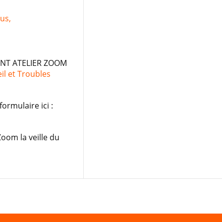
us,
EMENT ATELIER ZOOM
l et Troubles
ormulaire ici :
Zoom la veille du