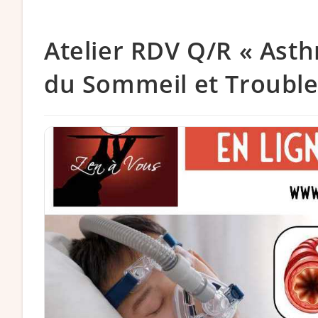
website
Atelier RDV Q/R « Ast
search
du Sommeil et Trouble