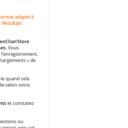
Format adapté à
– Résultats
DienChan’Store
ses.
Vous
 l’enregistrement,
échargements » de
le quand cela
née selon votre
ents
et constatez
uestions ou
rapport avec cet