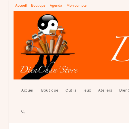
Skip
Accueil
Boutique
Agenda
Mon compte
to
content
Accueil
Boutique
Outils
Jeux
Ateliers
Dien
Toggle