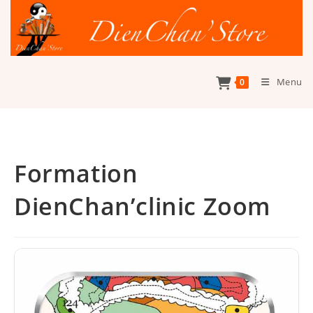
Skip
to
content
Menu
0
Formation
DienChan’clinic Zoom