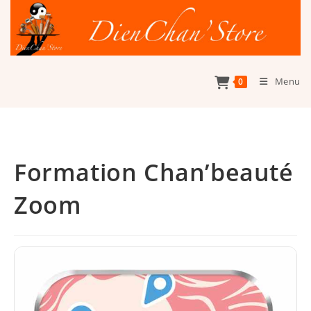
Skip
to
content
Menu
0
Formation Chan’beauté
Zoom