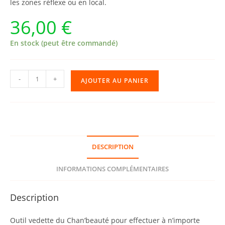
les zones réflexe ou en local.
36,00
€
En stock (peut être commandé)
quantité
-
+
AJOUTER AU PANIER
de
252
•
Beauty
Brush
DESCRIPTION
-
Cylindre
INFORMATIONS COMPLÉMENTAIRES
yin
lisse
Description
Outil vedette du Chan’beauté pour effectuer à n’importe