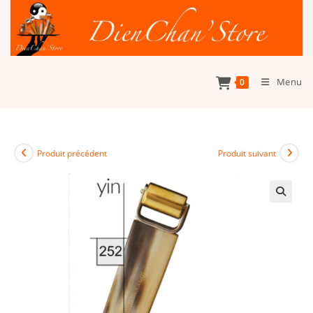
Skip
to
content
Menu
0
Produit précédent
Produit suivant