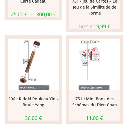
Carte Cadeau
731 • Jeu de Cartes – Le
Jeu de la Similitude de
Forme
Plage
25,00
€
–
300,00
€
de
prix :
25,00 €
Le
Le
19,99
€
24,99
€
à
prix
prix
300,00 €
initial
actuel
était :
est :
24,99 €.
19,99 €.
206 • Ridoki Rouleau Yin –
751 • Mini Book des
Boule Yang
Schémas du Dien Chan
36,00
€
11,00
€