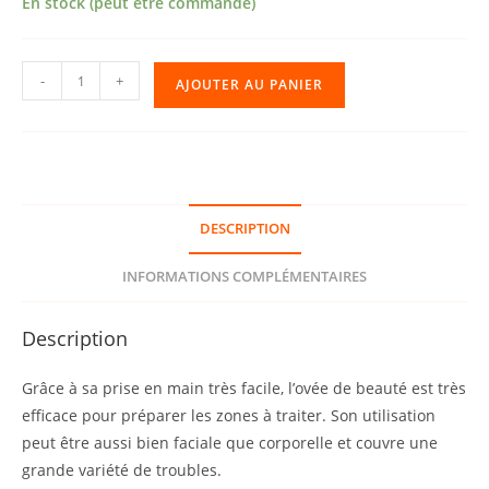
En stock (peut être commandé)
quantité
-
+
AJOUTER AU PANIER
de
373
•
Ovée
de
DESCRIPTION
beauté
en
INFORMATIONS COMPLÉMENTAIRES
bambou
Description
Grâce à sa prise en main très facile, l’ovée de beauté est très
efficace pour préparer les zones à traiter. Son utilisation
peut être aussi bien faciale que corporelle et couvre une
grande variété de troubles.