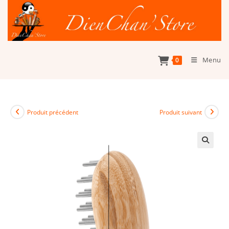
Skip
to
content
Menu
0
Produit précédent
Produit suivant