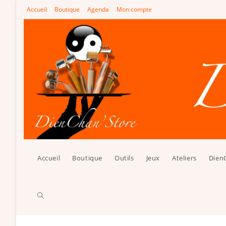
Skip
Accueil
Boutique
Agenda
Mon compte
to
content
Accueil
Boutique
Outils
Jeux
Ateliers
Dien
Toggle