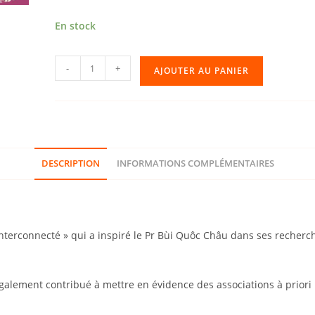
En stock
quantité
-
+
AJOUTER AU PANIER
de
Atelier
Zoom
003
«
DESCRIPTION
INFORMATIONS COMPLÉMENTAIRES
La
Similitude
de
Forme
 interconnecté » qui a inspiré le Pr Bùi Quôc Châu dans ses recher
et
Comment
S'en
 également contribué à mettre en évidence des associations à prior
Servir
»