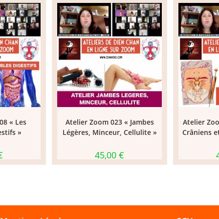
08 « Les
Atelier Zoom 023 « Jambes
Atelier Zo
stifs »
Légères, Minceur, Cellulite »
Crâniens et
€
45,00
€