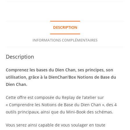
DienChan'Box
Notions
de
Base
DESCRIPTION
du
Dien
INFORMATIONS COMPLÉMENTAIRES
Chan
Description
Comprenez les bases du Dien Chan, ses principes, son
utilisation, grâce à la DienChan’Box Notions de Base du
Dien Chan.
Cette offre est composée du Replay de l’atelier sur
« Comprendre les Notions de Base du Dien Chan », des 4
outils principaux, ainsi que du Mini-Book des schémas.
Vous serez ainsi capable de vous soulager en toute