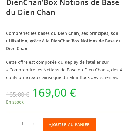
DienChan’Box Notions de Base
du Dien Chan
Comprenez les bases du Dien Chan, ses principes, son
utilisation, grâce à la DienChan’Box Notions de Base du
Dien Chan.
Cette offre est composée du Replay de l’atelier sur
« Comprendre les Notions de Base du Dien Chan », des 4
outils principaux, ainsi que du Mini-Book des schémas.
169,00
€
Le
Le
185,00
€
prix
prix
initial
actuel
était :
est :
En stock
185,00 €.
169,00 €.
quantité
-
+
AJOUTER AU PANIER
de