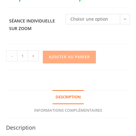
prix :
63,00 €
à
120,00 €
Choisir une option
SÉANCE INDIVIDUELLE
SUR ZOOM
quantité
-
+
AJOUTER AU PANIER
de
Séance
Individuelle
sur
Zoom
DESCRIPTION
-
Dien
INFORMATIONS COMPLÉMENTAIRES
Chan
ou
Description
Chan'beauté