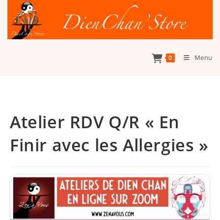
Skip
to
content
Menu
0
Atelier RDV Q/R « En
Finir avec les Allergies »