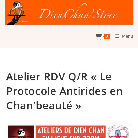
Skip
to
content
Menu
0
Atelier RDV Q/R « Le
Protocole Antirides en
Chan’beauté »