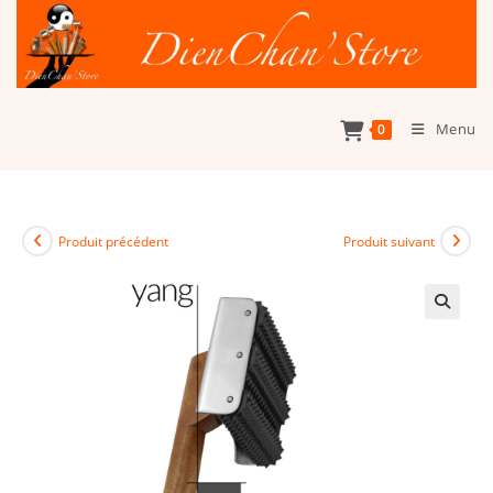
Skip
to
content
Menu
0
Produit précédent
Produit suivant