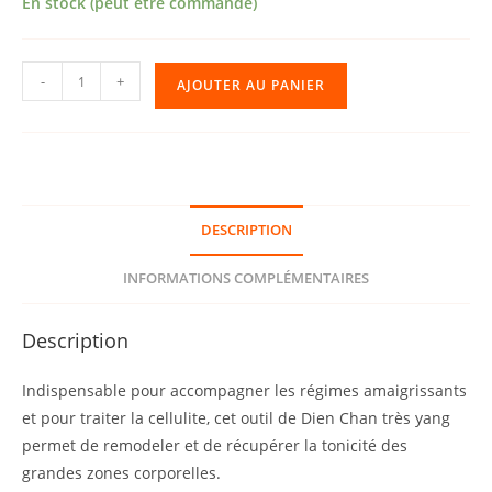
En stock (peut être commandé)
quantité
-
+
AJOUTER AU PANIER
de
438
•
Triple
Rouleau
DESCRIPTION
Yang
INFORMATIONS COMPLÉMENTAIRES
Description
Indispensable pour accompagner les régimes amaigrissants
et pour traiter la cellulite, cet outil de Dien Chan très yang
permet de remodeler et de récupérer la tonicité des
grandes zones corporelles.