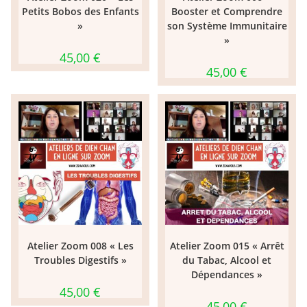
Petits Bobos des Enfants
Booster et Comprendre
»
son Système Immunitaire
»
45,00
€
45,00
€
Atelier Zoom 008 « Les
Atelier Zoom 015 « Arrêt
Troubles Digestifs »
du Tabac, Alcool et
Dépendances »
45,00
€
45,00
€