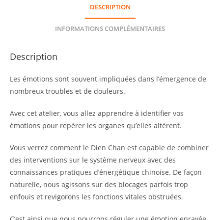
DESCRIPTION
Comprendre
et
INFORMATIONS COMPLÉMENTAIRES
Débloquer
les
Description
Émotions
»
Les émotions sont souvent impliquées dans l’émergence de
nombreux troubles et de douleurs.
Avec cet atelier, vous allez apprendre à identifier vos
émotions pour repérer les organes qu’elles altèrent.
Vous verrez comment le Dien Chan est capable de combiner
des interventions sur le système nerveux avec des
connaissances pratiques d’énergétique chinoise. De façon
naturelle, nous agissons sur des blocages parfois trop
enfouis et revigorons les fonctions vitales obstruées.
C’est ainsi que nous pourrons réguler une émotion enrayée