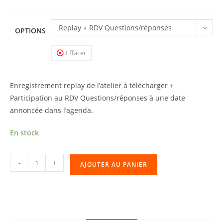
Replay + RDV Questions/réponses
OPTIONS
Effacer
Enregistrement replay de l’atelier à télécharger +
Participation au RDV Questions/réponses à une date
annoncée dans l’agenda.
En stock
quantité
-
+
AJOUTER AU PANIER
de
Atelier
Zoom
009
«