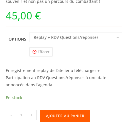
souvenir et non pas un parcours du combattant !
45,00
€
Replay + RDV Questions/réponses
OPTIONS
Effacer
Enregistrement replay de l’atelier à télécharger +
Participation au RDV Questions/réponses à une date
annoncée dans l’agenda.
En stock
quantité
-
+
AJOUTER AU PANIER
de
Atelier