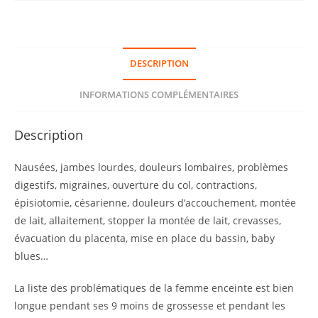
Zoom
021
«
DESCRIPTION
La
Femme
INFORMATIONS COMPLÉMENTAIRES
Enceinte
et
Description
Allaitement
»
Nausées, jambes lourdes, douleurs lombaires, problèmes
digestifs, migraines, ouverture du col, contractions,
épisiotomie, césarienne, douleurs d’accouchement, montée
de lait, allaitement, stopper la montée de lait, crevasses,
évacuation du placenta, mise en place du bassin, baby
blues…
La liste des problématiques de la femme enceinte est bien
longue pendant ses 9 moins de grossesse et pendant les