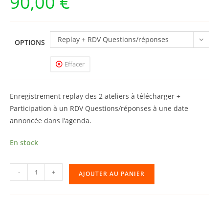
90,00
€
Replay + RDV Questions/réponses
OPTIONS
Effacer
Enregistrement replay des 2 ateliers à télécharger +
Participation à un RDV Questions/réponses à une date
annoncée dans l’agenda.
En stock
quantité
-
+
AJOUTER AU PANIER
de
Atelier
Zoom
102