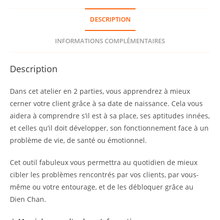
«
DESCRIPTION
La
Signature
INFORMATIONS COMPLÉMENTAIRES
Numérologique
-
Description
2
Ateliers
Dans cet atelier en 2 parties, vous apprendrez à mieux
»
cerner votre client grâce à sa date de naissance. Cela vous
aidera à comprendre s’il est à sa place, ses aptitudes innées,
et celles qu’il doit développer, son fonctionnement face à un
problème de vie, de santé ou émotionnel.
Cet outil fabuleux vous permettra au quotidien de mieux
cibler les problèmes rencontrés par vos clients, par vous-
même ou votre entourage, et de les débloquer grâce au
Dien Chan.