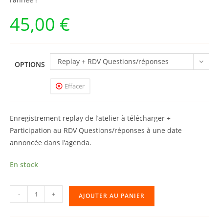
45,00
€
Replay + RDV Questions/réponses
OPTIONS
Effacer
Enregistrement replay de l’atelier à télécharger +
Participation au RDV Questions/réponses à une date
annoncée dans l’agenda.
En stock
quantité
-
+
AJOUTER AU PANIER
de
Atelier