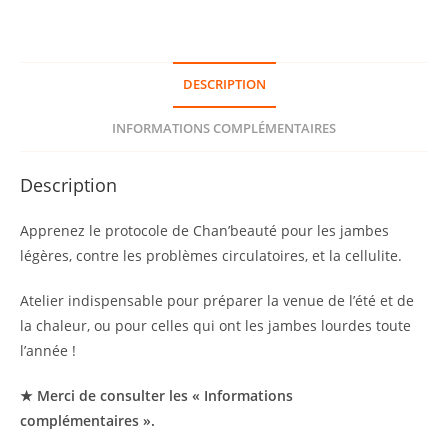
Zoom
023
«
DESCRIPTION
Jambes
Légères,
INFORMATIONS COMPLÉMENTAIRES
Minceur,
Cellulite
Description
»
Apprenez le protocole de Chan’beauté pour les jambes
légères, contre les problèmes circulatoires, et la cellulite.
Atelier indispensable pour préparer la venue de l’été et de
la chaleur, ou pour celles qui ont les jambes lourdes toute
l’année !
★ Merci de consulter les « Informations
complémentaires ».